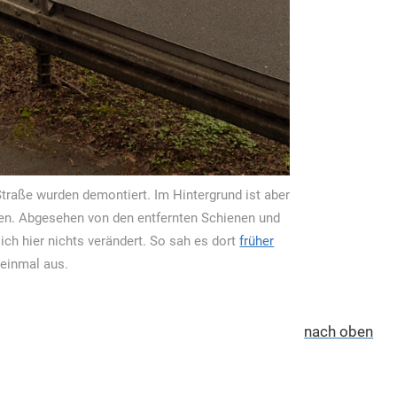
traße wurden demontiert. Im Hintergrund ist aber
nen. Abgesehen von den entfernten Schienen und
ch hier nichts verändert. So sah es dort
früher
einmal aus.
nach oben