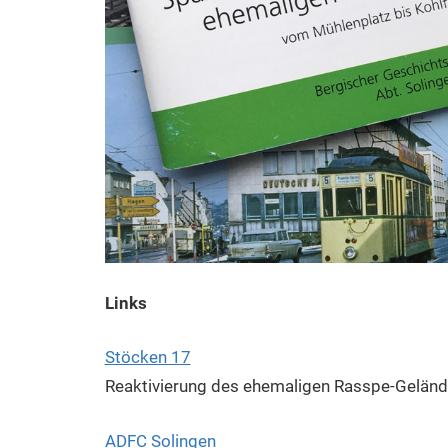
Links
Stöcken 17
Reaktivierung des ehemaligen Rasspe-Gelände
ADFC Solingen