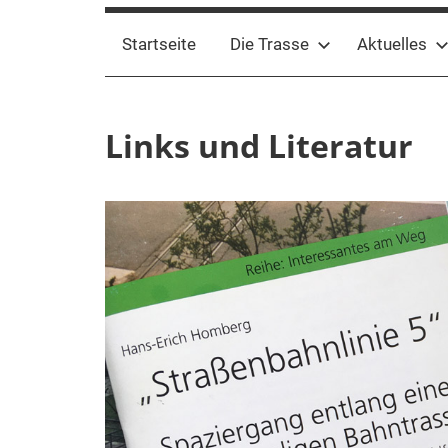
Startseite
Die Trasse
Aktuelles
Links und Literatur
21.
Webmaster
Trasse
April
SBT
2021